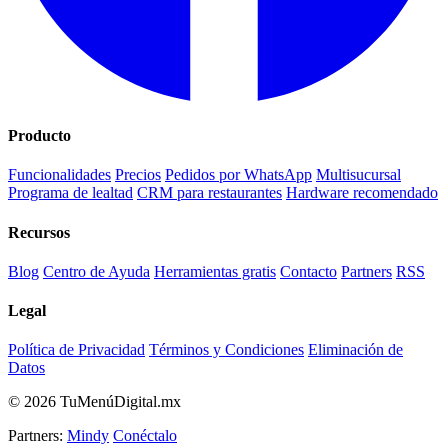
Producto
Funcionalidades
Precios
Pedidos por WhatsApp
Multisucursal
Programa de lealtad
CRM para restaurantes
Hardware recomendado
Recursos
Blog
Centro de Ayuda
Herramientas gratis
Contacto
Partners
RSS
Legal
Política de Privacidad
Términos y Condiciones
Eliminación de
Datos
© 2026 TuMenúDigital.mx
Partners:
Mindy
Conéctalo