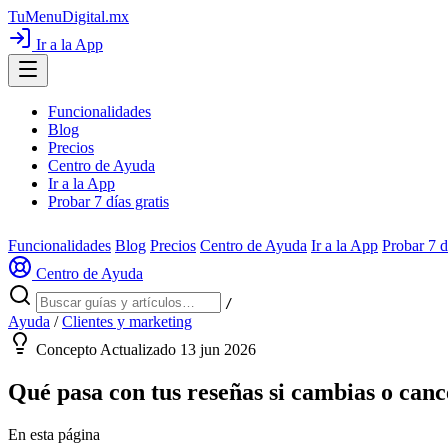
TuMenuDigital
.mx
Ir a la App
Funcionalidades
Blog
Precios
Centro de Ayuda
Ir a la App
Probar 7 días gratis
Funcionalidades
Blog
Precios
Centro de Ayuda
Ir a la App
Probar 7 d
Centro de Ayuda
/
Ayuda
/
Clientes y marketing
Concepto
Actualizado 13 jun 2026
Qué pasa con tus reseñas si cambias o can
En esta página