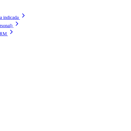
a indicada
rsonal)
 CRM