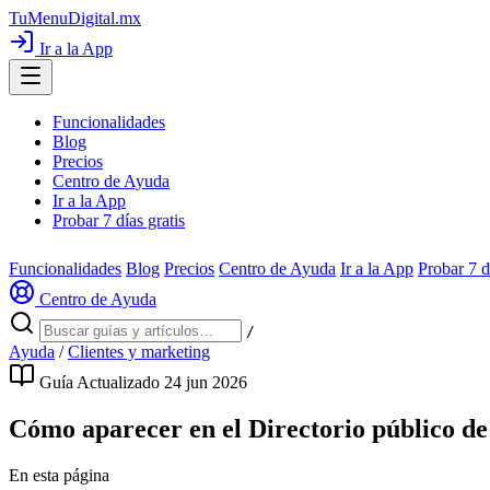
TuMenuDigital
.mx
Ir a la App
Funcionalidades
Blog
Precios
Centro de Ayuda
Ir a la App
Probar 7 días gratis
Funcionalidades
Blog
Precios
Centro de Ayuda
Ir a la App
Probar 7 d
Centro de Ayuda
/
Ayuda
/
Clientes y marketing
Guía
Actualizado 24 jun 2026
Cómo aparecer en el Directorio público d
En esta página