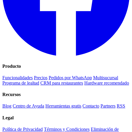
Producto
Funcionalidades
Precios
Pedidos por WhatsApp
Multisucursal
Programa de lealtad
CRM para restaurantes
Hardware recomendado
Recursos
Blog
Centro de Ayuda
Herramientas gratis
Contacto
Partners
RSS
Legal
Política de Privacidad
Términos y Condiciones
Eliminación de