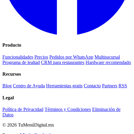
Producto
Funcionalidades
Precios
Pedidos por WhatsApp
Multisucursal
Programa de lealtad
CRM para restaurantes
Hardware recomendado
Recursos
Blog
Centro de Ayuda
Herramientas gratis
Contacto
Partners
RSS
Legal
Política de Privacidad
Términos y Condiciones
Eliminación de
Datos
© 2026 TuMenúDigital.mx