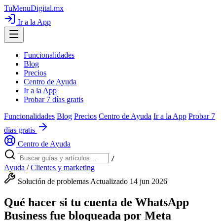
TuMenuDigital
.mx
Ir a la App
Funcionalidades
Blog
Precios
Centro de Ayuda
Ir a la App
Probar 7 días gratis
Funcionalidades
Blog
Precios
Centro de Ayuda
Ir a la App
Probar 7
días gratis
Centro de Ayuda
/
Ayuda
/
Clientes y marketing
Solución de problemas
Actualizado 14 jun 2026
Qué hacer si tu cuenta de WhatsApp
Business fue bloqueada por Meta