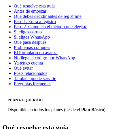
Qué resuelve esta guía
Antes de empezar
Qué debes decidir antes de registrarte
Paso 1. Entra a registro
Paso 2. Completa el método que elegiste
Si eliges correo
Si eliges WhatsApp
Qué pasa después
Problemas comunes
El formulario no avanza
No llega el código por WhatsApp
Ya tengo cuenta
Qué evitar
Posts relacionados
También puede servirte
Preguntas frecuentes
PLAN REQUERIDO
Disponible en todos los planes (desde el
Plan Básico
).
Qué resuelve esta guía