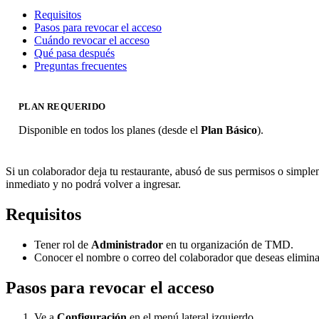
Requisitos
Pasos para revocar el acceso
Cuándo revocar el acceso
Qué pasa después
Preguntas frecuentes
PLAN REQUERIDO
Disponible en todos los planes (desde el
Plan Básico
).
Si un colaborador deja tu restaurante, abusó de sus permisos o simpl
inmediato y no podrá volver a ingresar.
Requisitos
Tener rol de
Administrador
en tu organización de TMD.
Conocer el nombre o correo del colaborador que deseas elimina
Pasos para revocar el acceso
Ve a
Configuración
en el menú lateral izquierdo.