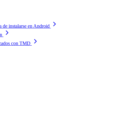
a de instalarse en Android
an
lizados con TMD