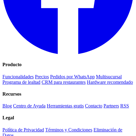
Producto
Funcionalidades
Precios
Pedidos por WhatsApp
Multisucursal
Programa de lealtad
CRM para restaurantes
Hardware recomendado
Recursos
Blog
Centro de Ayuda
Herramientas gratis
Contacto
Partners
RSS
Legal
Política de Privacidad
Términos y Condiciones
Eliminación de
Datos