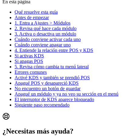
En esta página
Qué resuelve esta guía
Antes de empezar
1. Entra a Ajustes > Módulos
2. Revisa qué hace cada módulo
3. Activa o desactiva un módulo
Cuándo conviene activar cada uno
Cuándo conviene apagar uno
4. Entiende la relación entre POS y KDS
Si activas KDS
Si apagas POS
5. Revisa cómo cambia tu menú lateral
Errores comunes
Activé KDS y también se prendió POS
Apagué POS y desapareció KDS
No encuentro un botón de guardar
Apagué un módulo y ya no veo su sección en el menú
El interruptor de KDS aparece bloqueado
Siguiente paso recomendado
¿Necesitas más ayuda?