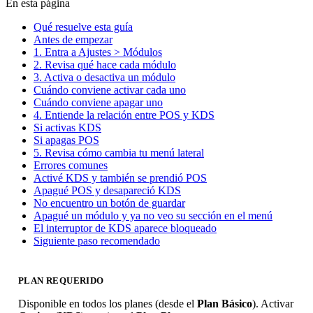
En esta página
Qué resuelve esta guía
Antes de empezar
1. Entra a Ajustes > Módulos
2. Revisa qué hace cada módulo
3. Activa o desactiva un módulo
Cuándo conviene activar cada uno
Cuándo conviene apagar uno
4. Entiende la relación entre POS y KDS
Si activas KDS
Si apagas POS
5. Revisa cómo cambia tu menú lateral
Errores comunes
Activé KDS y también se prendió POS
Apagué POS y desapareció KDS
No encuentro un botón de guardar
Apagué un módulo y ya no veo su sección en el menú
El interruptor de KDS aparece bloqueado
Siguiente paso recomendado
PLAN REQUERIDO
Disponible en todos los planes (desde el
Plan Básico
). Activar