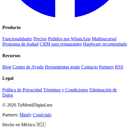
Producto
Funcionalidades
Precios
Pedidos por WhatsApp
Multisucursal
Programa de lealtad
CRM para restaurantes
Hardware recomendado
Recursos
Blog
Centro de Ayuda
Herramientas gratis
Contacto
Partners
RSS
Legal
Política de Privacidad
Términos y Condiciones
Eliminación de
Datos
© 2026 TuMenúDigital.mx
Partners:
Mindy
Conéctalo
Hecho en México 🇲🇽