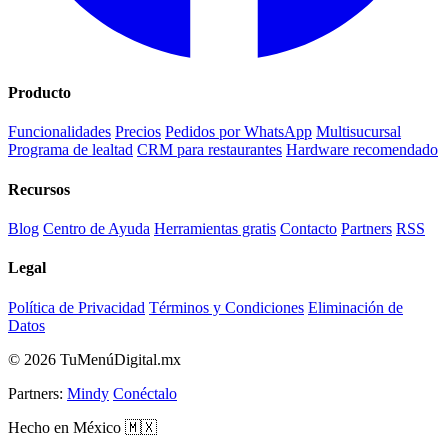
Producto
Funcionalidades
Precios
Pedidos por WhatsApp
Multisucursal
Programa de lealtad
CRM para restaurantes
Hardware recomendado
Recursos
Blog
Centro de Ayuda
Herramientas gratis
Contacto
Partners
RSS
Legal
Política de Privacidad
Términos y Condiciones
Eliminación de
Datos
© 2026 TuMenúDigital.mx
Partners:
Mindy
Conéctalo
Hecho en México 🇲🇽