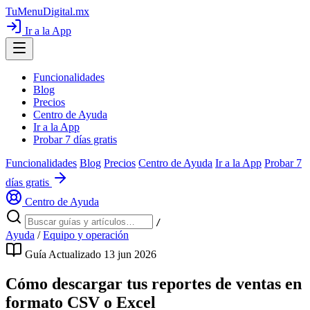
TuMenuDigital
.mx
Ir a la App
Funcionalidades
Blog
Precios
Centro de Ayuda
Ir a la App
Probar 7 días gratis
Funcionalidades
Blog
Precios
Centro de Ayuda
Ir a la App
Probar 7
días gratis
Centro de Ayuda
/
Ayuda
/
Equipo y operación
Guía
Actualizado 13 jun 2026
Cómo descargar tus reportes de ventas en
formato CSV o Excel