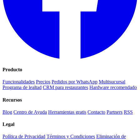
Producto
Funcionalidades
Precios
Pedidos por WhatsApp
Multisucursal
Programa de lealtad
CRM para restaurantes
Hardware recomendado
Recursos
Blog
Centro de Ayuda
Herramientas gratis
Contacto
Partners
RSS
Legal
Política de Privacidad
Términos y Condiciones
Eliminación de