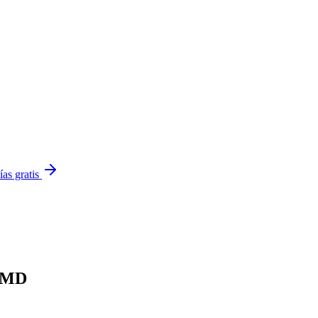
ías gratis
 TMD