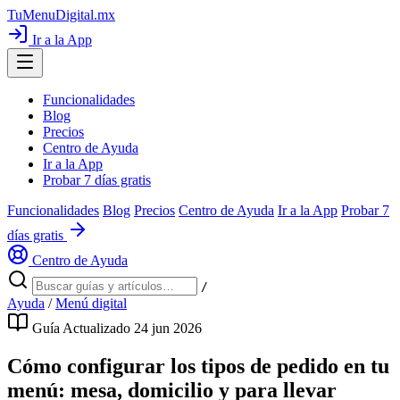
TuMenuDigital
.mx
Ir a la App
Funcionalidades
Blog
Precios
Centro de Ayuda
Ir a la App
Probar 7 días gratis
Funcionalidades
Blog
Precios
Centro de Ayuda
Ir a la App
Probar 7
días gratis
Centro de Ayuda
/
Ayuda
/
Menú digital
Guía
Actualizado 24 jun 2026
Cómo configurar los tipos de pedido en tu
menú: mesa, domicilio y para llevar