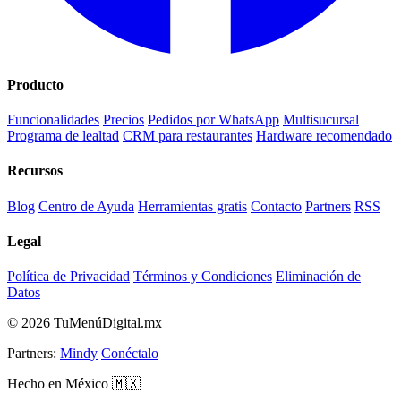
Producto
Funcionalidades
Precios
Pedidos por WhatsApp
Multisucursal
Programa de lealtad
CRM para restaurantes
Hardware recomendado
Recursos
Blog
Centro de Ayuda
Herramientas gratis
Contacto
Partners
RSS
Legal
Política de Privacidad
Términos y Condiciones
Eliminación de
Datos
© 2026 TuMenúDigital.mx
Partners:
Mindy
Conéctalo
Hecho en México 🇲🇽