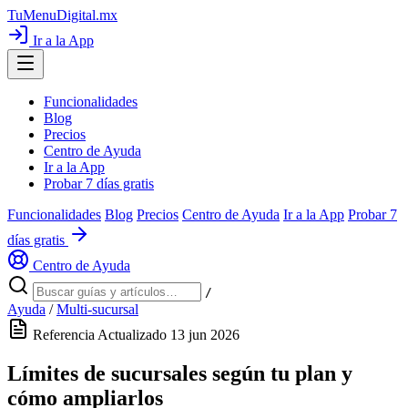
TuMenuDigital
.mx
Ir a la App
Funcionalidades
Blog
Precios
Centro de Ayuda
Ir a la App
Probar 7 días gratis
Funcionalidades
Blog
Precios
Centro de Ayuda
Ir a la App
Probar 7
días gratis
Centro de Ayuda
/
Ayuda
/
Multi-sucursal
Referencia
Actualizado 13 jun 2026
Límites de sucursales según tu plan y
cómo ampliarlos