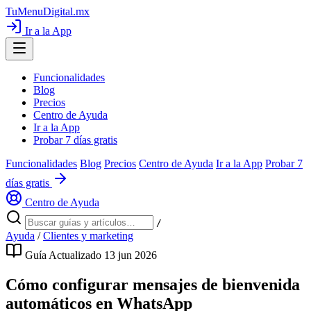
TuMenuDigital
.mx
Ir a la App
Funcionalidades
Blog
Precios
Centro de Ayuda
Ir a la App
Probar 7 días gratis
Funcionalidades
Blog
Precios
Centro de Ayuda
Ir a la App
Probar 7
días gratis
Centro de Ayuda
/
Ayuda
/
Clientes y marketing
Guía
Actualizado 13 jun 2026
Cómo configurar mensajes de bienvenida
automáticos en WhatsApp