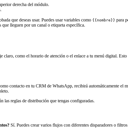
superior derecha del módulo.
s
.
probada que deseas usar. Puedes usar variables como
para pe
{{nombre}}
os que lleguen por un canal o etiqueta específica.
e claro, como el horario de atención o el enlace a tu menú digital. Esto
 como contacto en tu CRM de WhatsApp, recibirá automáticamente el men
pleto.
n las reglas de distribución que tengas configuradas.
ntos?
Sí. Puedes crear varios flujos con diferentes disparadores o filtros