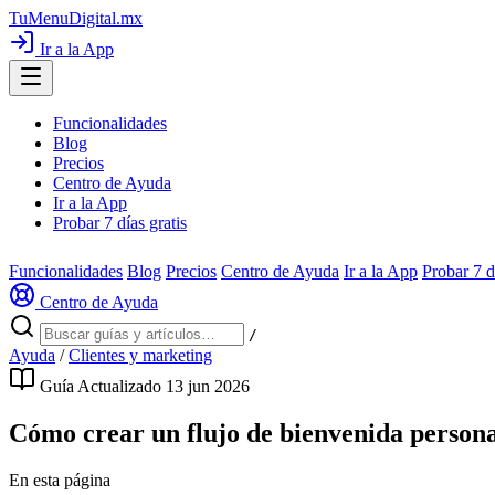
TuMenuDigital
.mx
Ir a la App
Funcionalidades
Blog
Precios
Centro de Ayuda
Ir a la App
Probar 7 días gratis
Funcionalidades
Blog
Precios
Centro de Ayuda
Ir a la App
Probar 7 d
Centro de Ayuda
/
Ayuda
/
Clientes y marketing
Guía
Actualizado 13 jun 2026
Cómo crear un flujo de bienvenida person
En esta página