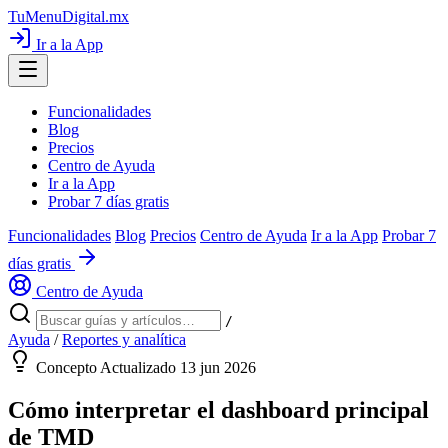
TuMenuDigital
.mx
Ir a la App
Funcionalidades
Blog
Precios
Centro de Ayuda
Ir a la App
Probar 7 días gratis
Funcionalidades
Blog
Precios
Centro de Ayuda
Ir a la App
Probar 7
días gratis
Centro de Ayuda
/
Ayuda
/
Reportes y analítica
Concepto
Actualizado 13 jun 2026
Cómo interpretar el dashboard principal
de TMD