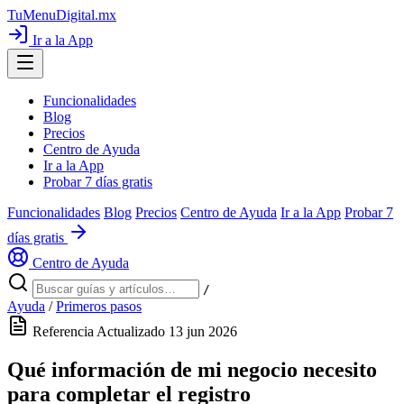
TuMenuDigital
.mx
Ir a la App
Funcionalidades
Blog
Precios
Centro de Ayuda
Ir a la App
Probar 7 días gratis
Funcionalidades
Blog
Precios
Centro de Ayuda
Ir a la App
Probar 7
días gratis
Centro de Ayuda
/
Ayuda
/
Primeros pasos
Referencia
Actualizado 13 jun 2026
Qué información de mi negocio necesito
para completar el registro