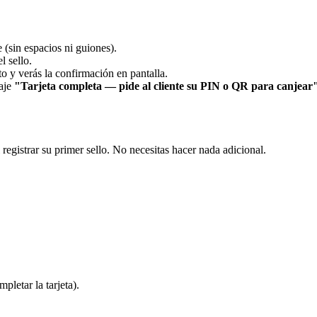
e (sin espacios ni guiones).
l sello.
to y verás la confirmación en pantalla.
saje
"Tarjeta completa — pide al cliente su PIN o QR para canjear
l registrar su primer sello. No necesitas hacer nada adicional.
pletar la tarjeta).