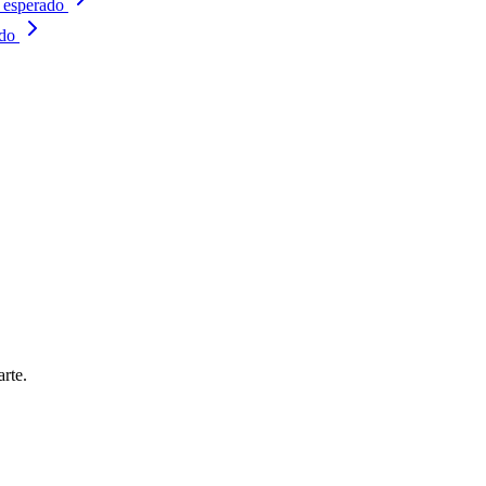
 esperado
ndo
rte.