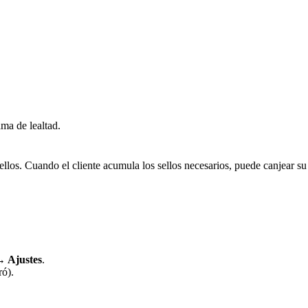
ama de lealtad.
e sellos. Cuando el cliente acumula los sellos necesarios, puede canjea
 Ajustes
.
ró).