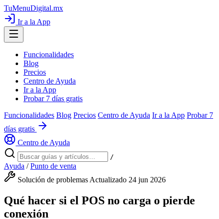
TuMenuDigital
.mx
Ir a la App
Funcionalidades
Blog
Precios
Centro de Ayuda
Ir a la App
Probar 7 días gratis
Funcionalidades
Blog
Precios
Centro de Ayuda
Ir a la App
Probar 7
días gratis
Centro de Ayuda
/
Ayuda
/
Punto de venta
Solución de problemas
Actualizado 24 jun 2026
Qué hacer si el POS no carga o pierde
conexión