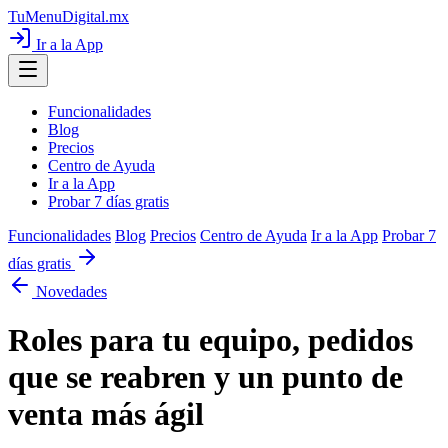
TuMenuDigital
.mx
Ir a la App
Funcionalidades
Blog
Precios
Centro de Ayuda
Ir a la App
Probar 7 días gratis
Funcionalidades
Blog
Precios
Centro de Ayuda
Ir a la App
Probar 7
días gratis
Novedades
Roles para tu equipo, pedidos
que se reabren y un punto de
venta más ágil