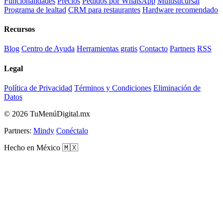
Funcionalidades
Precios
Pedidos por WhatsApp
Multisucursal
Programa de lealtad
CRM para restaurantes
Hardware recomendado
Recursos
Blog
Centro de Ayuda
Herramientas gratis
Contacto
Partners
RSS
Legal
Política de Privacidad
Términos y Condiciones
Eliminación de
Datos
© 2026 TuMenúDigital.mx
Partners:
Mindy
Conéctalo
Hecho en México 🇲🇽