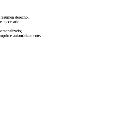
l resumen derecho.
es necesario.
personalizado).
e imprime automáticamente.