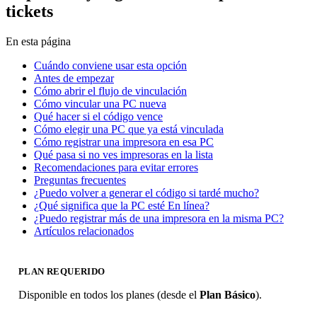
tickets
En esta página
Cuándo conviene usar esta opción
Antes de empezar
Cómo abrir el flujo de vinculación
Cómo vincular una PC nueva
Qué hacer si el código vence
Cómo elegir una PC que ya está vinculada
Cómo registrar una impresora en esa PC
Qué pasa si no ves impresoras en la lista
Recomendaciones para evitar errores
Preguntas frecuentes
¿Puedo volver a generar el código si tardé mucho?
¿Qué significa que la PC esté En línea?
¿Puedo registrar más de una impresora en la misma PC?
Artículos relacionados
PLAN REQUERIDO
Disponible en todos los planes (desde el
Plan Básico
).